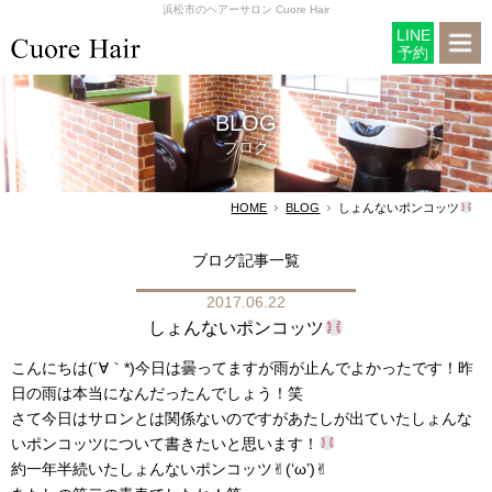
浜松市のヘアーサロン Cuore Hair
LINE
予約
BLOG
ブログ
HOME
BLOG
しょんないポンコッツ
ブログ記事一覧
2017.06.22
しょんないポンコッツ
こんにちは(´∀｀*)今日は曇ってますが雨が止んでよかったです！昨
日の雨は本当になんだったんでしょう！笑
さて今日はサロンとは関係ないのですがあたしが出ていたしょんな
いポンコッツについて書きたいと思います！
約一年半続いたしょんないポンコッツ✌︎(‘ω’)✌︎