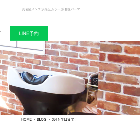
浜名区メンズ,浜名区カラー,浜名区パーマ
T
LINE予約
HOME
BLOG
3月も半ばまで！