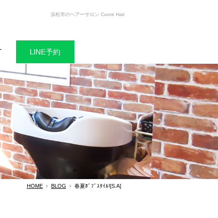
浜松市のヘアーサロン Cuore Hair
T
LINE予約
HOME
BLOG
春夏ﾎﾞﾌﾞｽﾀｲﾙ![S.A]