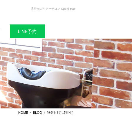
浜松市のヘアーサロン Cuore Hair
T
LINE予約
HOME
BLOG
秋冬甘ｶｼﾞｭｱﾙ[H.I]