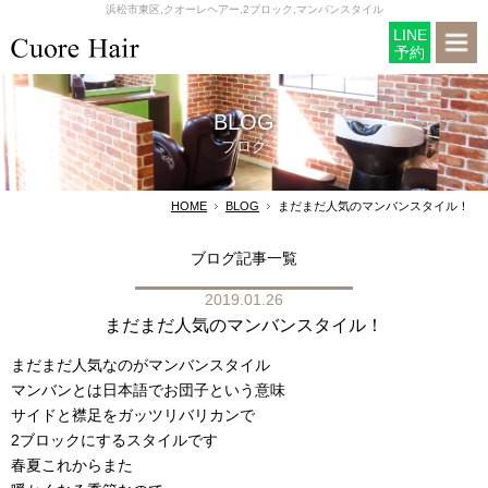
浜松市東区,クオーレヘアー,2ブロック,マンバンスタイル
LINE
予約
BLOG
ブログ
HOME
BLOG
まだまだ人気のマンバンスタイル！
ブログ記事一覧
2019.01.26
まだまだ人気のマンバンスタイル！
まだまだ人気なのがマンバンスタイル
マンバンとは日本語でお団子という意味
サイドと襟足をガッツリバリカンで
2ブロックにするスタイルです
春夏これからまた