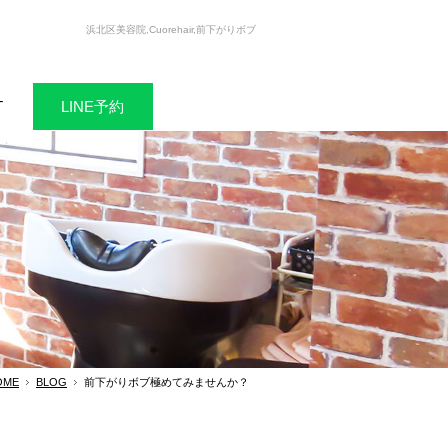
浜北区美容院,Cuorehair,前下がりボブ
T
LINE予約
OME
BLOG
前下がりボブ極めてみませんか？